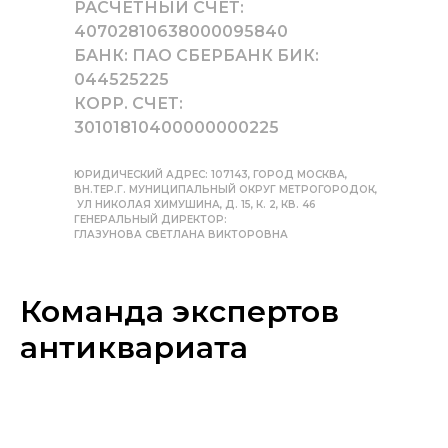
РАСЧЕТНЫЙ СЧЕТ:
40702810638000095840
БАНК: ПАО СБЕРБАНК БИК:
044525225
КОРР. СЧЕТ:
30101810400000000225
ЮРИДИЧЕСКИЙ АДРЕС: 107143, ГОРОД МОСКВА,
ВН.ТЕР.Г. МУНИЦИПАЛЬНЫЙ ОКРУГ МЕТРОГОРОДОК,
УЛ НИКОЛАЯ ХИМУШИНА, Д. 15, К. 2, КВ. 46
ГЕНЕРАЛЬНЫЙ ДИРЕКТОР:
ГЛАЗУНОВА СВЕТЛАНА ВИКТОРОВНА
Команда экспертов
антиквариата