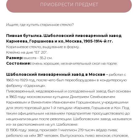
ПРИОБРЕСТИ ПРЕДМЕТ
Ищите, где купить старинное стекло?
Пивная бутылка. Шаболовский пивоваренный завод
Карнеева, Горшанова и ко, Москва, 1905-1914-й гг.
Коричневое стекло, выдувание в форму.
Клеймо на дне "ЕГ 20".
Размер:
высота - 35.2 см.
Состояние:
очень хорошее, незначительный скол на горле.
Ша́боловский пивова́ренный заво́д
в Москве -
работал с
1863 по 1929 год, после чего был переоборудован в кондитерскую
фабрику «Ударница».
Пивоваренный, медоваренный и солодовенный завод был основан
в 1863 году московскими купцами Дмитрием Семёновичем
Карнеевым и Викентием Ивановичем Горшановым, учредившими
для этого торговый дом 1-й гильдии «Карнеев, Горшанов и Ко». Под
таким официальным названием предприятие просуществовало до
национализации после революции. Шаболовским завод назывался
из-за расположения на ул. Шаболовке.
В 1906 году завод произвёл 1 миллион 219 тысяч вёдер пива;
работало на нём 387 человек. Выпускалось пиво: венское, столовое,