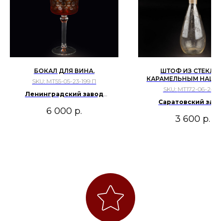
БОКАЛ ДЛЯ ВИНА.
ШТОФ ИЗ СТЕКЛА 
КАРАМЕЛЬНЫМ НАЦВЕ
SKU:
МТ55-05-23-199 П
SKU:
МТ172-06-24-1
Ленинградский завод
Саратовский зав
художественного стекла
6 000
р.
технического стекла.
3 600
р.
1960е гг.