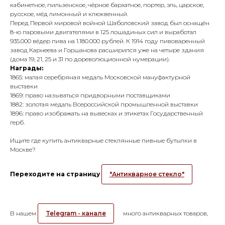
кабинетное, пильзенское, чёрное бархатное, портер, эль, царское,
русское, мёд лимонный и клюквенный.
Перед Первой мировой войной Шаболовский завод был оснащён
8-ю паровыми двигателями в 125 лошадиных сил и выработал
935.000 вёдер пива на 1.180.000 рублей. К 1914 году пивоваренный
завод Карнеева и Горшанова расширился уже на четыре здания
(дома 19, 21, 25 и 31 по дореволюционной нумерации).
Награды:
1865: малая серебряная медаль Московской мануфактурной
выставки
1869: право называться придворными поставщиками
1882: золотая медаль Всероссийской промышленной выставки
1896: право изображать на вывесках и этикетах Государственный
герб.
Ищите где купить антикварные стеклянные пивные бутылки в
Москве?
Переходите на страницу
"Антикварное стекло"
В нашем
Telegram - канале
много антикварных товаров,