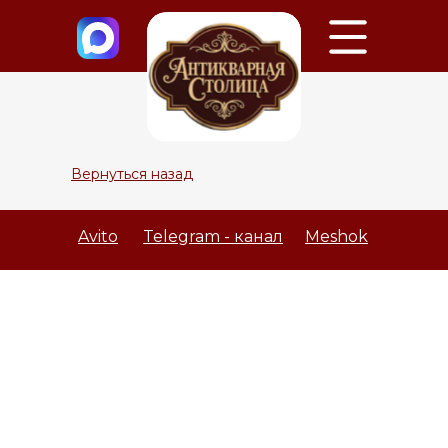
Вернуться назад
Avito
Telegram - канал
Meshok