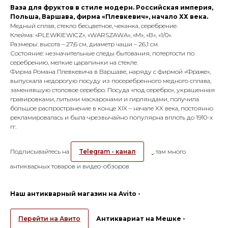
Ваза для фруктов в стиле модерн. Российская империя,
Польша, Варшава, фирма «Плевкевич», начало ХХ века.
Медный сплав, стекло бесцветное, чеканка, серебрение.
Клейма: «PLEWKIEWICZ», «WARSZAWA», «M», «В», «1/0».
Размеры: высота – 27,6 см, диаметр чаши – 26,1 см.
Состояние: незначительные следы бытования, потертости по
серебрению, мелкие царапинки на стекле.
Фирма Романа Плевкевича в Варшаве, наряду с фирмой «Фраже»,
выпускала недорогую посуду из посеребренного медного сплава,
заменявшую столовое серебро. Посуда «под серебро», украшенная
гравировками, литыми маскаронами и гирляндами, получила
большое распространение в конце XIX – начале XX века, постоянно
рекламировалась и была чрезвычайно популярна вплоть до 1910-х
гг.
Подписывайтесь на
Telegram - канал
, там много
антикварных товаров и видео-обзоров
Наш антикварный магазин на Avito -
Перейти на Авито
Антиквариат на Мешке -