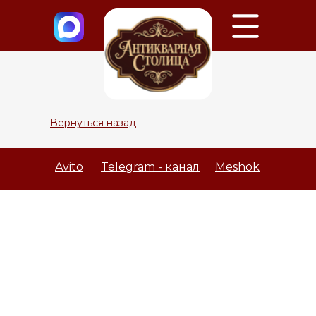
Вернуться назад
Avito
Telegram - канал
Meshok