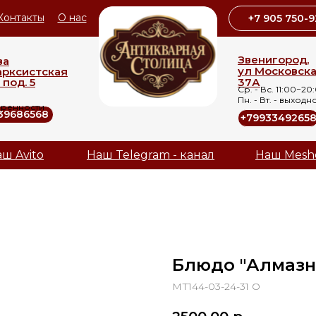
Контакты
О нас
+7 905 750-9
Звенигород,
ва
ул Московск
арксистская
 под. 5
37А
Ср. - Вс. 11:00−20
Пн. - Вт. - выходн
оренности
39686568
+7993349265
ш Avito
Наш Telegram - канал
Наш Mesh
Блюдо "Алмазн
МТ144-03-24-31 О