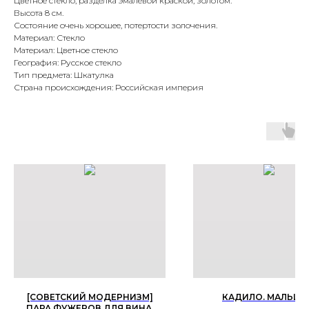
Цветное стекло, разделка эмалевой краской, золотом.
Высота 8 см.
Состояние очень хорошее, потертости золочения.
Материал: Стекло
Материал: Цветное стекло
География: Русское стекло
Тип предмета: Шкатулка
Страна происхождения: Российская империя
[СОВЕТСКИЙ МОДЕРНИЗМ]
КАДИЛО. МАЛЬЦО
ПАРА ФУЖЕРОВ ДЛЯ ВИНА,