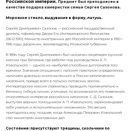
Российской империи.
Предмет был преподнесен в
качестве подарка камеристки семьи Сергея Сазонова.
Морозное стекло, выдувание в форму, латунь.
Серге́й Дми́триевич Сазо́нов — российский государственный
деятель, гофмейстер Двора Его Императорского Величества
(06.12.1910), Министр иностранных дел Российской империи в 1910—
1916 годы, дворянин, землевладелец Рязанской губернии
В 1894 году Сергей Дмитриевич был назначен секретарем русской
миссии при Ватикане, где работал под руководством А. П.
Извольского — одного из наиболее способных дипломатов того
времени. Значение отношений с папским престолом определялось
наличием довольно многочисленного в России католического
населения, прежде всего в польско-литовских землях.
Императорская миссия стремилась проводить применительно к
Ватикану гибкую линию, учитывая, по возможности, его пожелания
относительно интересов российских католиков. С. Д. Сазонов,
выступая верным помощником А. П. Извольского, зарекомендовал
себя умелым и исполнительным чиновником. Это весьма
пригодилось ему позднее, когда Александр Петрович Извольский
стал министром иностранных дел.
Состояние: присутствуют трещины, скольчики по