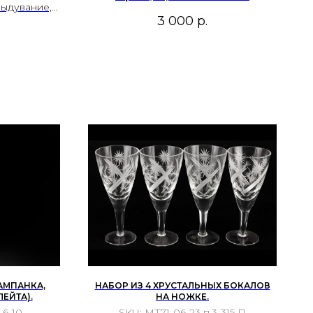
выдувание,
3 000
р.
кладка.
АМПАНКА,
НАБОР ИЗ 4 ХРУСТАЛЬНЫХ БОКАЛОВ
ЕЙТА).
НА НОЖКЕ.
.6-10
SKU:
МТ71-06-23 п.3-315 П