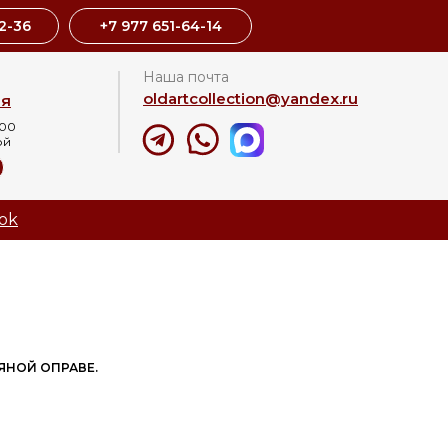
2-36
+7 977 651-64-14
Наша почта
oldartcollection@yandex.ru
ая
:00
ой
8
ok
РЯНОЙ ОПРАВЕ.