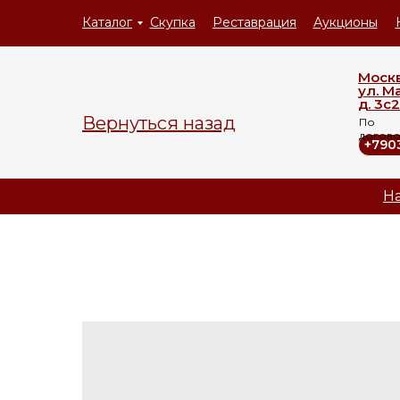
Каталог
Скупка
Реставрация
Аукционы
Моск
ул. М
д. 3с2
Вернуться назад
По
догов
+790
На