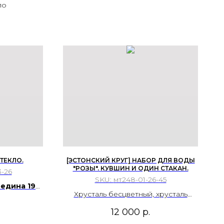
ло
ТЕКЛО.
[ЭСТОНСКИЙ КРУГ] НАБОР ДЛЯ ВОДЫ
"РОЗЫ". КУВШИН И ОДИН СТАКАН.
-26
SKU:
мт248-01-26-45
едина 19
Хрусталь бесцветный, хрусталь
цветной (желтый), алмазная грань
12 000
р.