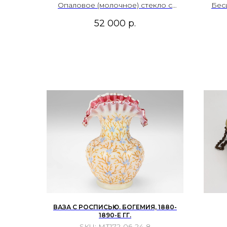
Опаловое (молочное) стекло с
Бес
лёгкой матовой поверхностью,
вы
52 000
р.
выдувание в форму, шлифовка,
рел
роспись эмалевыми красками и
золотом.
ВАЗА С РОСПИСЬЮ. БОГЕМИЯ, 1880-
1890-Е ГГ.
SKU:
МТ172-06-24-8