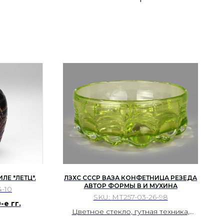
ЛЕ "ЛЕТЦ".
ЛЗХС СССР ВАЗА КОНФЕТНИЦА РЕЗЕДА
АВТОР ФОРМЫ В И МУХИНА
4-10
SKU:
МТ257-03-26-98
-е гг.
Цветное стекло, гутная техника,
свободное выдувание в форму.