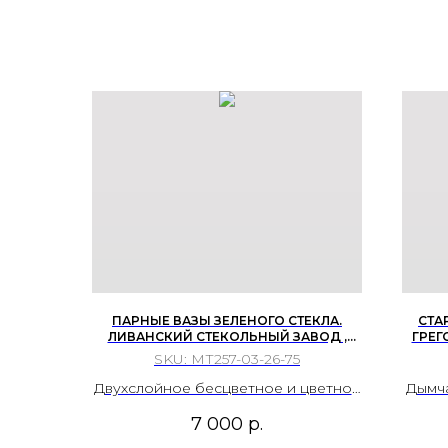
ПАРНЫЕ ВАЗЫ ЗЕЛЕНОГО СТЕКЛА.
СТА
ЛИВАНСКИЙ СТЕКОЛЬНЫЙ ЗАВОД ,
ГРЕГ
ЛАТВИЙСКАЯ ССР, КОНЕЦ 1970Х-1980-Е
SKU:
МТ257-03-26-75
ГОДЫ
Двухслойное бесцветное и цветное
Дымча
стекло, гутная техника.
7 000
р.