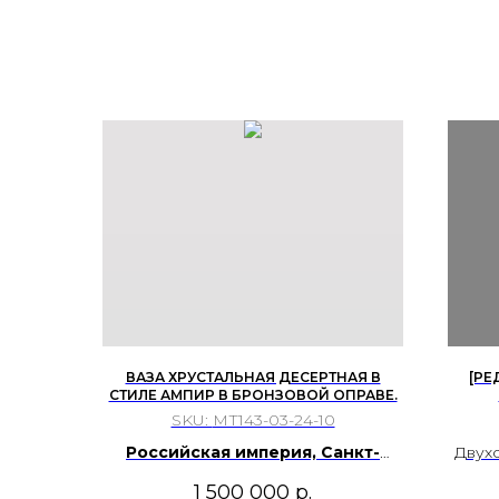
ВАЗА ХРУСТАЛЬНАЯ ДЕСЕРТНАЯ В
[РЕ
СТИЛЕ АМПИР В БРОНЗОВОЙ ОПРАВЕ.
СТЕК
SKU:
МТ143-03-24-10
Российская империя, Санкт-
Двухс
Петербург. Императорский
моло
1 500 000
р.
стеклянный завод. 1830-е гг.
поли