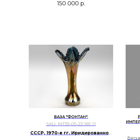
150 000
р.
ВАЗА "ФОНТАН".
ИМПЕР
SKU:
МТ55-05-23-169 П
СА
СССР, 1970-е гг. Иридированное
Бесцв
стекло. Авторская работа.