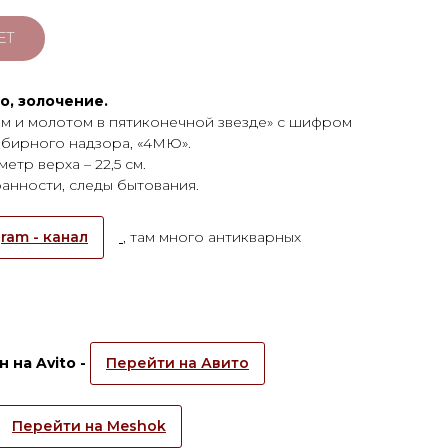
ЕТ
о, золочение.
ом и молотом в пятиконечной звезде» с шифром
бирного надзора, «4МЮ».
метр верха – 22,5 см.
анности, следы бытования.
ram - канал
, там много антикварных
 на Avito -
Перейти на Авито
Перейти на Meshok