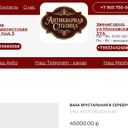
Контакты
О нас
+7 905 750-9
Звенигород,
ва
ул Московск
арксистская
 под. 5
37А
Ср. - Вс. 11:00−20
Пн. - Вт. - выходн
оренности
39686568
+7993349265
ш Avito
Наш Telegram - канал
Наш Mesh
ВАЗА ХРУСТАЛЬНАЯ В СЕРЕБ
SKU:
МТ71-06-23 п.4-50
45000.00
р.