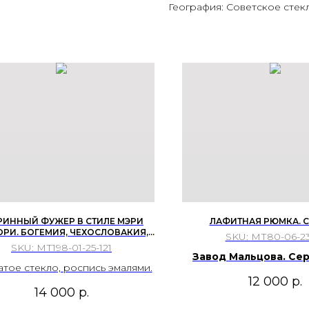
География: Советское стек
РИННЫЙ ФУЖЕР В СТИЛЕ МЭРИ
ЛАФИТНАЯ РЮМКА. С
ОРИ. БОГЕМИЯ, ЧЕХОСЛОВАКИЯ,
SKU:
МТ80-06-23
ПЕРВАЯ ПОЛ. ХХ ВЕКА.
SKU:
МТ198-01-25-121
Завод Мальцова. Сер
тое стекло, роспись эмалями.
века.
12 000
р.
14 000
р.