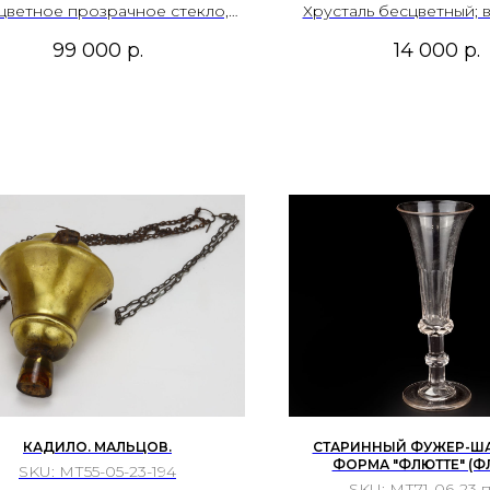
цветное прозрачное стекло,
Хрусталь бесцветный; 
дувка в разъемную форму,
резьба, гранение, на
99 000
р.
14 000
р.
ьефное прессование, ручное
формование горлышка.
КАДИЛО. МАЛЬЦОВ.
СТАРИННЫЙ ФУЖЕР-Ш
ФОРМА "ФЛЮТТЕ" (ФЛ
SKU:
МТ55-05-23-194
SKU:
МТ71-06-23 п