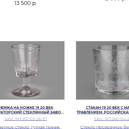
13 500
р.
РЮМКА НА НОЖКЕ 19 20 ВЕК
СТАКАН 19 20 ВЕК С 
АТОРСКИЙ СТЕКЛЯННЫЙ ЗАВОД
ТРАВЛЕНИЕМ. РОССИЙСКА
НКТ‑ПЕТЕРБУРГ РОССИЙСКАЯ
ЕВРОПА
SKU:
МТ257-03-26-37
SKU:
МТ260-04-2
ИМПЕРИЯ
етное стекло, гутная техника,
Стекло прозрачное бе