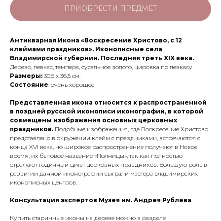
ПРИОБРЕСТИ ПРЕДМЕТ
Антикварная Икона «Воскресение Христово, с 12
клеймами праздников». Иконописные села
Владимирской губернии. Последняя треть XIX века.
Дерево, левкас, темпера, сусальное золото, цировка по левкасу.
Размеры:
30,5 х 36,5 см.
Состояние
: очень хорошее
Представленная икона относится к распространенной
в поздней русской иконописи иконографии, в которой
совмещены изображения основных церковных
праздников.
Подобные изображения, где Воскресение Христово
представлено в окружении клейм с праздниками, встречаются с
конца XVI века, но широкое распространение получают в Новое
время, их бытовое название «Полницы», так как полностью
отражают годичный цикл церковных праздников. Большую роль в
развитии данной иконографии сыграли мастера владимирских
иконописных центров.
Консультация экспертов Музея им. Андрея Рублева
Купить старинные иконы на дереве можно в разделе