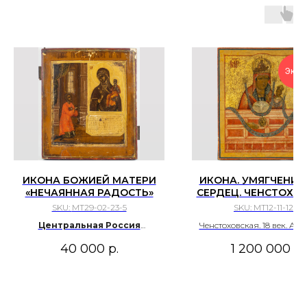
Экспе
ИКОНА БОЖИЕЙ МАТЕРИ
ИКОНА. УМЯГЧЕНИЕ
«НЕЧАЯННАЯ РАДОСТЬ»
СЕРДЕЦ. ЧЕНСТОХОВ
18 ВЕК. АТРИБУЦ
SKU:
MT29-02-23-5
SKU:
МТ12-11-12-5
Центральная Россия
Ченстоховская. 18 век. Ат
середина XIX в.
40 000
р.
1 200 000
р.