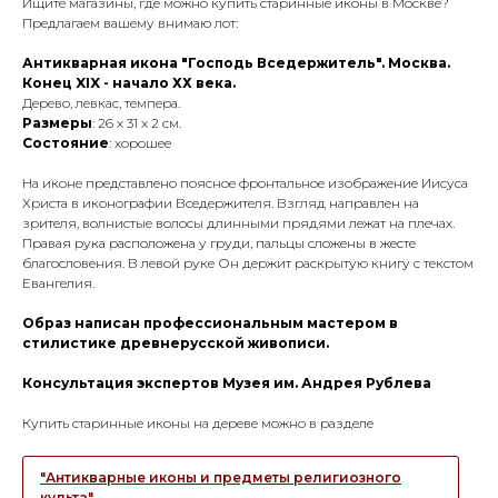
Ищите магазины, где можно купить старинные иконы в Москве?
Предлагаем вашему внимаю лот:
Антикварная икона "Господь Вседержитель". Москва.
Конец XIX - начало ХХ века.
Дерево, левкас, темпера.
Размеры
: 26 х 31 х 2 см.
Состояние
: хорошее
На иконе представлено поясное фронтальное изображение Иисуса
Христа в иконографии Вседержителя. Взгляд направлен на
зрителя, волнистые волосы длинными прядями лежат на плечах.
Правая рука расположена у груди, пальцы сложены в жесте
благословения. В левой руке Он держит раскрытую книгу с текстом
Евангелия.
Образ написан профессиональным мастером в
стилистике древнерусской живописи.
Консультация экспертов Музея им. Андрея Рублева
Купить старинные иконы на дереве можно в разделе
"Антикварные иконы и предметы религиозного
культа"