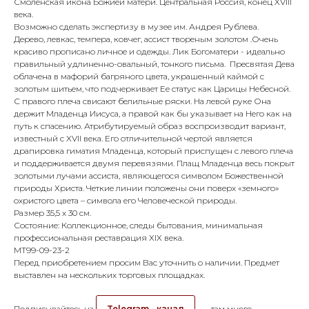
Смоленская икона Божией матери. Центральная Россия, конец XVIII
века.
Возможно сделать экспертизу в музее им. Андрея Рублева.
Дерево, левкас, темпера, ковчег, ассист твореным золотом .Очень
красиво прописано личное и одежды. Лик Богоматери - идеально
правильный удлиненно-овальный, тонкого письма. Пресвятая Дева
облачена в мафорий багряного цвета, украшенный каймой с
золотым шитьем, что подчеркивает Ее статус как Царицы Небесной.
С правого плеча свисают белильные ряски. На левой руке Она
держит Младенца Иисуса, а правой как бы указывает на Него как на
путь к спасению. Атрибутируемый образ воспроизводит вариант,
известный с XVII века. Его отличительной чертой является
драпировка гиматия Младенца, который приспущен с левого плеча
и поддерживается двумя перевязями. Плащ Младенца весь покрыт
золотыми лучами ассиста, являющегося символом Божественной
природы Христа. Четкие линии положены они поверх «земного»
охристого цвета – символа его Человеческой природы.
Размер 35,5 х 30 см.
Состояние: Коллекционное, следы бытования, минимальная
профессиональная реставрация XIX века.
МТ99-09-23-2
Перед приобретением просим Вас уточнить о наличии. Предмет
выставлен на нескольких торговых площадках.
Подписывайтесь на
Telegram - канал
, там много