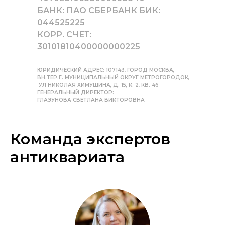
БАНК: ПАО СБЕРБАНК БИК:
044525225
КОРР. СЧЕТ:
30101810400000000225
ЮРИДИЧЕСКИЙ АДРЕС: 107143, ГОРОД МОСКВА,
ВН.ТЕР.Г. МУНИЦИПАЛЬНЫЙ ОКРУГ МЕТРОГОРОДОК,
УЛ НИКОЛАЯ ХИМУШИНА, Д. 15, К. 2, КВ. 46
ГЕНЕРАЛЬНЫЙ ДИРЕКТОР:
ГЛАЗУНОВА СВЕТЛАНА ВИКТОРОВНА
Команда экспертов
антиквариата