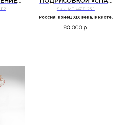
ТЕНИЕ
ПОДРИСОВКОЙ «СПАС
ННА
НЕРУКОТВОРНЫЙ»
112
SKU:
МТК47-11-23-1
Ц 17 -
Россия, конец XIX века, в киоте.
А СЕВЕР
80 000
р.