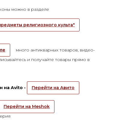
иконы можно в разделе
предметы религиозного культа"
але
много антикварных товаров, видео-
исывайтесь и получайте товары прямо в
 на Avito -
Перейти на Авито
Перейти на Meshok
перия