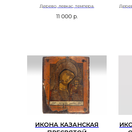
ВЕКА.
"
Дерево, левкас, темпера.
Дерев
И
11 000
р.
РУС
X
ИКОНА КАЗАНСКАЯ
ИКО