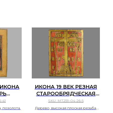
 ИКОНА
ИКОНА 19 ВЕК РЕЗНАЯ
РЬ
СТАРООБРЯДЧЕСКАЯ
ССИЯ,
«ГОЛГОФСКИЙ КРЕСТ»
5-41
SKU:
МТ259-04-26-5
ИНА 19
ПОМОРЬЕ РОССИЙСКАЯ
, позолота.
Дерево, высокая плоская резьба,