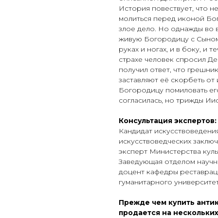
История повествует, что н
молиться перед иконой Бо
злое дело. Но однажды во 
живую Богородицу с Сыном
руках и ногах, и в боку, и т
страхе человек спросил Де
получил ответ, что грешни
заставляют её скорбеть от
Богородицу помиловать его
согласилась, но трижды Ии
Консультация экспертов:
Кандидат искусствоведения
искусствоведческих заключ
эксперт Министерства куль
Заведующая отделом научн
доцент кафедры реставрац
гуманитарного университет
Прежде чем купить антик
продается на нескольких