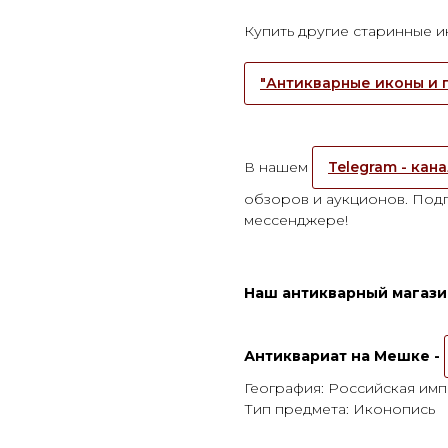
Купить другие старинные 
"Антикварные иконы и 
В нашем
Telegram - кан
обзоров и аукционов. Подп
мессенджере!
Наш антикварный магазин
Антиквариат на Мешке -
География: Российская им
Тип предмета: Иконопись