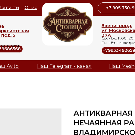
Контакты
О нас
+7 905 750-9
Звенигород,
ва
ул Московск
арксистская
 под. 5
37А
Ср. - Вс. 11:00−20
Пн. - Вт. - выходн
оренности
39686568
+7993349265
ш Avito
Наш Telegram - канал
Наш Mesh
АНТИКВАРНАЯ 
НЕЧАЯННАЯ РАД
ВЛАДИМИРСКОЙ