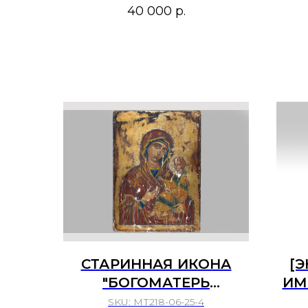
XIX в.
ПО
40 000
р.
СТАРИННАЯ ИКОНА
[
"БОГОМАТЕРЬ
ИМ
ОДИГИТРИЯ". КОНЕЦ ХХ
И
SKU:
МТ218-06-25-4