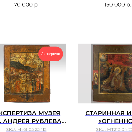
СЛЕДНЯЯ ЧЕТВЕРТЬ
ВЕКА.
70 000
р.
150 000
р.
XIX ВЕКА.
Экспертиза
ЭКСПЕРТИЗА МУЗЕЯ
СТАРИННАЯ 
. АНДРЕЯ РУБЛЕВА]
«ОГНЕНН
КОНА КОВЧЕЖНАЯ
ВОСХОЖДЕ
SKU:
Мт61-05-23-112
SKU:
МТ212-04-2