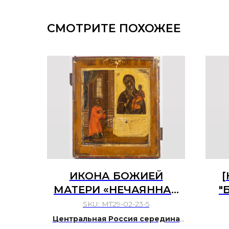
СМОТРИТЕ ПОХОЖЕЕ
ИКОНА БОЖИЕЙ
[
МАТЕРИ «НЕЧАЯННАЯ
"
РАДОСТЬ»
СКО
SKU:
MT29-02-23-5
ЦЕН
Центральная Россия середина