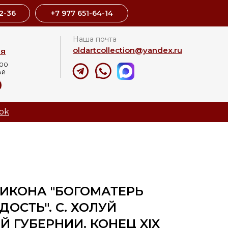
2-36
+7 977 651-64-14
Наша почта
oldartcollection@yandex.ru
ая
:00
ой
8
ok
ИКОНА "БОГОМАТЕРЬ
ОСТЬ". С. ХОЛУЙ
 ГУБЕРНИИ. КОНЕЦ XIX