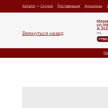
Каталог
Скупка
Реставрация
Аукционы
Моск
ул. М
д. 3с2
Вернуться назад
По
догов
+790
На