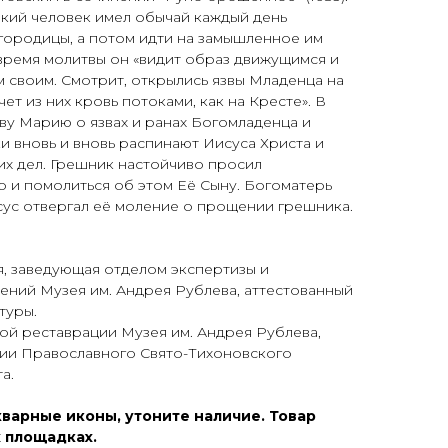
екий человек имел обычай каждый день
городицы, а потом идти на замышленное им
время молитвы он «видит образ движущимся и
 своим. Смотрит, открылись язвы Младенца на
ечет из них кровь потоками, как на Кресте». В
ву Марию о язвах и ранах Богомладенца и
ки вновь и вновь распинают Иисуса Христа и
 их дел. Грешник настойчиво просил
 и помолиться об этом Её Сыну. Богоматерь
сус отвергал её моление о прощении грешника.
, заведующая отделом экспертизы и
ений Музея им. Андрея Рублева, аттестованный
туры.
ой реставрации Музея им. Андрея Рублева,
ии Православного Свято-Тихоновского
а.
варные иконы, утоните наличие. Товар
 площадках.