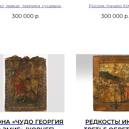
ОБРЕТЕНИЕ ГЛАВЫ
СВЯТОГО ПР
о, левкас, темпера, сусальное
Россия. Начало XIX
ОАННА ПРЕДТЕЧИ".
золото.
Дерево, левкас, темпер
ИЛИИ» СО СЦ
300 000
р.
300 000
р.
позолота.
СКИЙ СЕВЕР, КОНЕЦ
ЖИТИЯ 
VII - НАЧАЛО XVIII
ПРЕДСТОЯЩ
ВЕКА.
СВ.МИХАИЛ
ПРЕПОДОБ
ИОАННОМ. РОС
ВЕК
НА «ЧУДО ГЕОРГИЯ
РЕДКОСТЬ! И