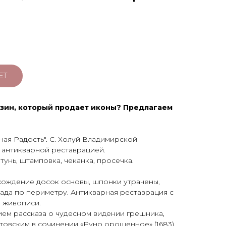
ЕТ
зин, который продает иконы? Предлагаем
ая Радость". С. Холуй Владимирской
с антикварной реставрацией.
атунь, штамповка, чеканка, просечка.
ождение досок основы, шпонки утрачены,
ада по периметру. Антикварная реставрация с
 живописи.
ем рассказа о чудесном видении грешника,
овским в сочинении «Руно орошенное» (1683).