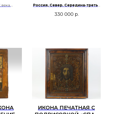
ОРОКА
СЕВЕР. 18 ВЕК
 века.
Россия, Север. Середина-третья
а, ковчег,
ЕНАМИ
четверть XVIII в. с записями XIX в
330 000
р.
И
ИМИ
ОМ,
НЫМ
СИЯ 19
КОНА
ИКОНА ПЕЧАТНАЯ С