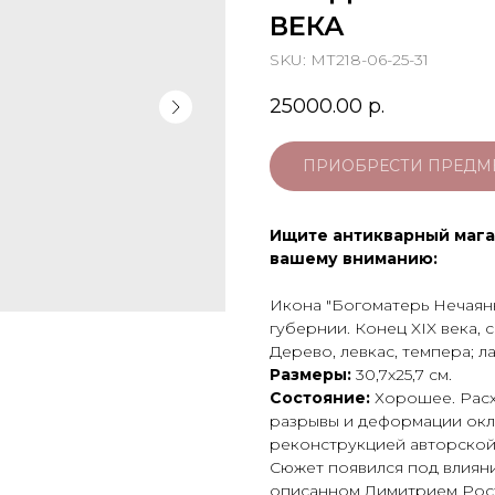
ВЕКА
SKU:
МТ218-06-25-31
25000.00
р.
ПРИОБРЕСТИ ПРЕДМ
Ищите антикварный мага
вашему вниманию:
Икона "Богоматерь Нечаянн
губернии. Конец XIX века, 
Дерево, левкас, темпера; л
Размеры:
30,7х25,7 см.
Состояние:
Хорошее. Расх
разрывы и деформации окл
реконструкцией авторской
Сюжет появился под влияни
описанном Димитрием Рост