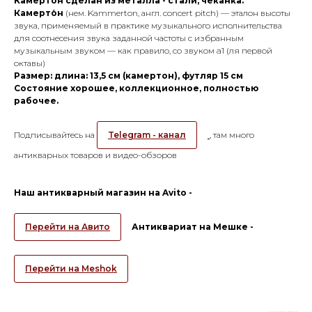
Камертон сделан из металла - стали, чеканка.
Камерто́н
(нем. Kammerton, англ. concert pitch) — эталон высоты
звука, применяемый в практике музыкального исполнительства
для соотнесения звука заданной частоты с избранным
музыкальным звуком — как правило, со звуком a1 (ля первой
октавы)
Размер: длина: 13,5 см (камертон), футляр 15 см
Состояние хорошее, коллекционное, полностью
рабочее.
Подписывайтесь на
Telegram - канал
, там много
антикварных товаров и видео-обзоров
Наш антикварный магазин на Avito -
Перейти на Авито
Антиквариат на Мешке -
Перейти на Meshok