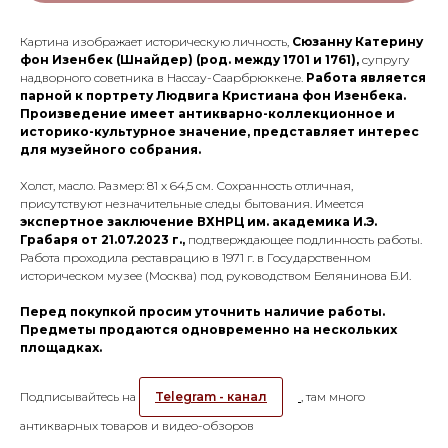
Картина изображает историческую личность,
Сюзанну Катерину
фон Изенбек (Шнайдер) (род. между 1701 и 1761),
супругу
надворного советника в Нассау-Саарбрюккене.
Работа является
парной к портрету Людвига Кристиана фон Изенбека.
Произведение имеет антикварно-коллекционное и
историко-культурное значение, представляет интерес
для музейного собрания.
Холст, масло. Размер: 81 х 64,5 см. Сохранность отличная,
присутствуют незначительные следы бытования. Имеется
экспертное заключение ВХНРЦ им. академика И.Э.
Грабаря от 21.07.2023 г.,
подтверждающее подлинность работы.
Работа проходила реставрацию в 1971 г. в Государственном
историческом музее (Москва) под руководством Белянинова Б.И.
Перед покупкой просим уточнить наличие работы.
Предметы продаются одновременно на нескольких
площадках.
Подписывайтесь на
Telegram - канал
, там много
антикварных товаров и видео-обзоров