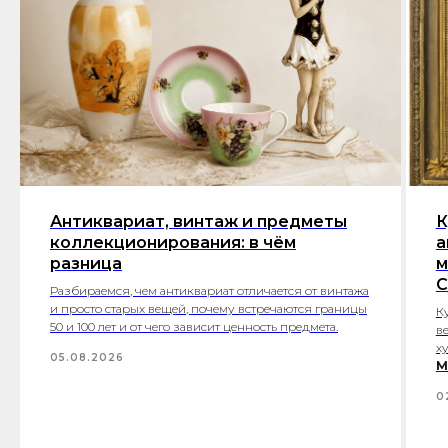
Антиквариат, винтаж и предметы
К
коллекционирования: в чём
а
разница
м
С
Разбираемся, чем антиквариат отличается от винтажа
и просто старых вещей, почему встречаются границы
К
50 и 100 лет и от чего зависит ценность предмета.
в
х
05.08.2026
М
0