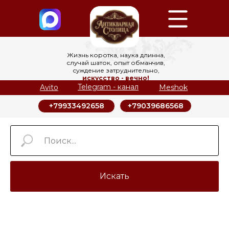
Жизнь коротка, наука длинна,
случай шаток, опыт обманчив,
суждение затруднительно,
искусство - вечно!
Telegram - канал
Avito
Meshok
+79039686568
+79933492658
Искать