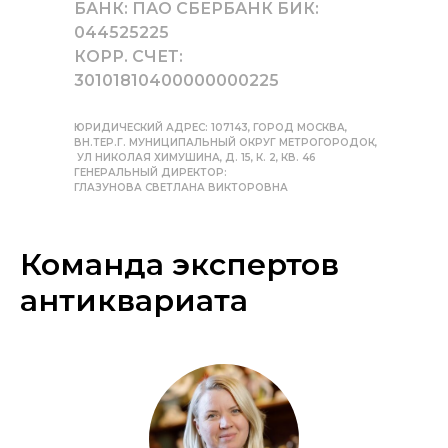
БАНК: ПАО СБЕРБАНК БИК:
044525225
КОРР. СЧЕТ:
30101810400000000225
ЮРИДИЧЕСКИЙ АДРЕС: 107143, ГОРОД МОСКВА,
ВН.ТЕР.Г. МУНИЦИПАЛЬНЫЙ ОКРУГ МЕТРОГОРОДОК,
УЛ НИКОЛАЯ ХИМУШИНА, Д. 15, К. 2, КВ. 46
ГЕНЕРАЛЬНЫЙ ДИРЕКТОР:
ГЛАЗУНОВА СВЕТЛАНА ВИКТОРОВНА
Команда экспертов
антиквариата