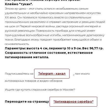
Клеймо "тукан".
Эпоха ар-деко - этот стиль остался незабываемым, самым
удивительным и необычайно красивым направлением искусства
ХХ века. Он появился появилось вместе со стремительным
промышленным развитием и отражал настроение и реакцию людей
на шок от Первой мировой войны, распада огромный империй и
русской революции. Поверхность прибора для специй имеет
причудливые волнообразные изгибы, напоминающие драпировку
ткани. Благодаря этому предмет приобретает кажущийся объем и
основательность.
Параметры: высота 4 см, периметр 10 х 9 см. Вес 96,77 гр.
Сохранность: отличное состояние, естественное
патинирование металла.
Подписывайтесь на
Telegram - канал
, там много
антикварных товаров и видео-обзоров
Ищите где купить старинное серебро в Москве?
Переходите на страницу
"Антикварное серебро"