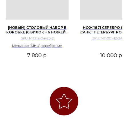
[НОВЫЙ] СТОЛОВЫЙ НАБОР В
НОЖ 1871 СЕРЕБРО 84
КОРОБКЕ (6 ВИЛОК + 6 НОЖЕЙ).
САНКТ ПЕТЕРБУРГ РОС
РЕЖЕВСКИЙ МЕХАНИЧЕСКИЙ
ИМПЕРИЯ
SKU:
МТ212-04-25-2
SKU:
МТК101-12-24-16
ЗАВОД, 1980-Е ГГ.
Мельхиор (МНЦ), серебрение.
7 800
р.
10 000
р.