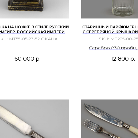
КА НА НОЖКЕ В СТИЛЕ РУССКИЙ
СТАРИННЫЙ ПАРФЮМЕРН
МЕЙЕР. РОССИЙСКАЯ ИМПЕРИЯ,
С СЕРЕБРЯНОЙ КРЫШКОЙ.
МОСКВА. 1831
САКСОНИЯ, Г. ПФОРЦХАЙ
SKU:
МТ55-05-23-52 ОКАНА
SKU:
МТ225-08-25
КЕЛЬБЕРГ, 1932 - 196
Серебро 830 пробы, 
гравировка; хрусталь, 
60 000
р.
12 800
р.
резьба.