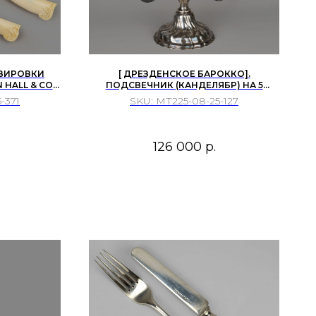
РВИРОВКИ
[ ДРЕЗДЕНСКОЕ БАРОККО].
 HALL & CO
ПОДСВЕЧНИК (КАНДЕЛЯБР) НА 5
896 1897Г
РОЖКОВ. ФАБРИКА ВИЛЬГЕЛЬМА
-371
SKU:
МТ225-08-25-127
БИНДЕРА 1928 ГОД
126 000
р.