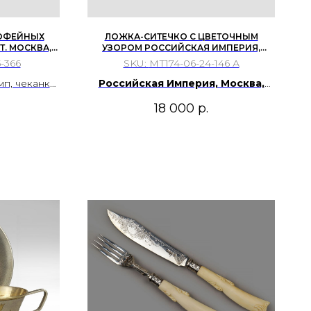
КОФЕЙНЫХ
ЛОЖКА-СИТЕЧКО С ЦВЕТОЧНЫМ
Т. МОСКВА,
УЗОРОМ РОССИЙСКАЯ ИМПЕРИЯ,
99–1908 ГГ.
МОСКВА, НАЧАЛО 20 ВЕКА.
-366
SKU:
МТ174-06-24-146 А
п, чеканка,
Российская Империя, Москва,
начало 20 века.
18 000
р.