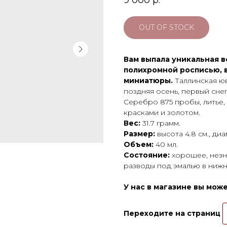
9 000
р.
OUT OF STOCK
Вам выпала уникальная в
полихромной росписью, 
миниатюры.
Таллинская юв
поздняя осень, первый снег
Серебро 875 пробы, литье,
красками и золотом.
Вес:
31.7 грамм.
Размер:
высота 4.8 см., диа
Объем:
40 мл.
Состояние:
хорошее, незна
разводы под эмалью в нижн
У нас в магазине вы мож
Переходите на страниц