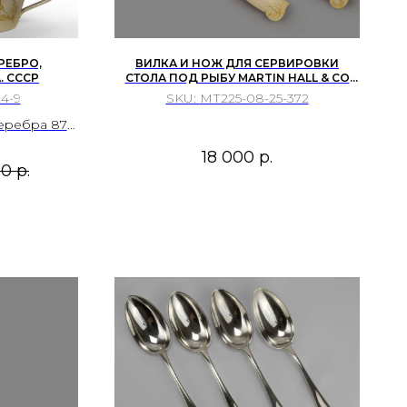
РЕБРО,
ВИЛКА И НОЖ ДЛЯ СЕРВИРОВКИ
. СССР
СТОЛА ПОД РЫБУ MARTIN HALL & CO
LTD ШЕФФИЛД АНГЛИЯ 1896 1897Г
4-9
SKU:
МТ225-08-25-372
еребра 875
нием.
18 000
р.
а «Ювелир»,
00
р.
.