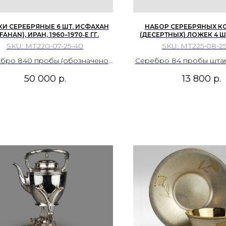
И СЕРЕБРЯНЫЕ 6 ШТ. ИСФАХАН
НАБОР СЕРЕБРЯНЫХ 
SFAHAN), ИРАН, 1960–1970‑Е ГГ.
(ДЕСЕРТНЫХ) ЛОЖЕК 4 Ш
РОССИЙСКАЯ ИМПЕРИЯ. 18
SKU:
МТ220-07-25-40
SKU:
МТ225-08-25
бро 840 пробы (обозначено
Серебро 84 пробы штам
рами «840»), чеканка, глухая
полировка.
50 000
р.
13 800
р.
еканка, гравировка, литьё,
полировка.