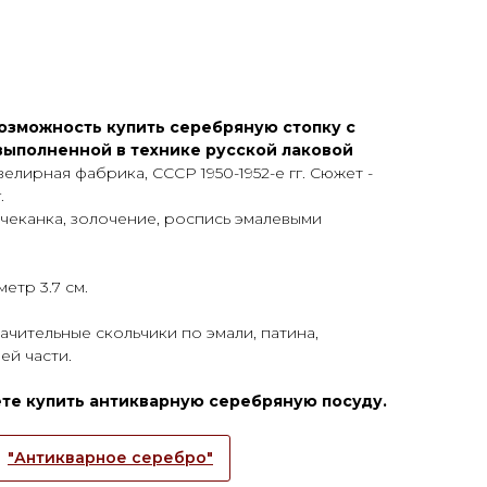
озможность купить серебряную стопку с
выполненной в технике русской лаковой
елирная фабрика, СССР 1950-1952-е гг. Сюжет -
.
 чеканка, золочение, роспись эмалевыми
метр 3.7 см.
чительные скольчики по эмали, патина,
ей части.
ете купить антикварную серебряную посуду.
"Антикварное серебро"