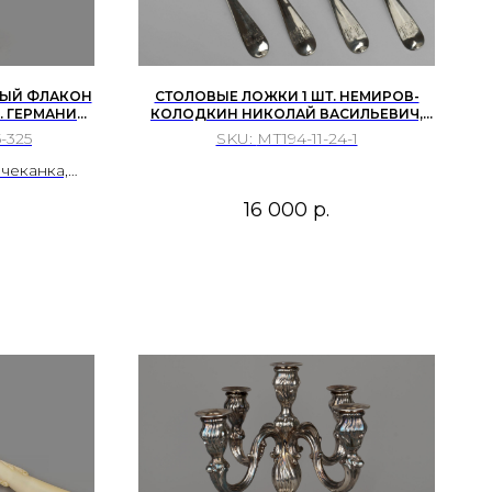
ЫЙ ФЛАКОН
СТОЛОВЫЕ ЛОЖКИ 1 ШТ. НЕМИРОВ-
 ГЕРМАНИЯ,
КОЛОДКИН НИКОЛАЙ ВАСИЛЬЕВИЧ,
М, ПЛАЦ И
РОССИЙСКАЯ ИМПЕРИЯ, 1896 ГОД.
-325
SKU:
МТ194-11-24-1
0-Е ГГ.
чеканка,
гравировка,
16 000
р.