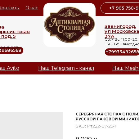
Контакты
О нас
+7 905 750-9
Звенигород,
ва
ул Московск
арксистская
 под. 5
37А
Ср. - Вс. 11:00−20
Пн. - Вт. - выходн
оренности
39686568
+7993349265
ш Avito
Наш Telegram - канал
Наш Mesh
СЕРЕБРЯНАЯ СТОПКА С ПОЛ
РУССКОЙ ЛАКОВОЙ МИНИАТ
SKU:
мт222-07-25-1