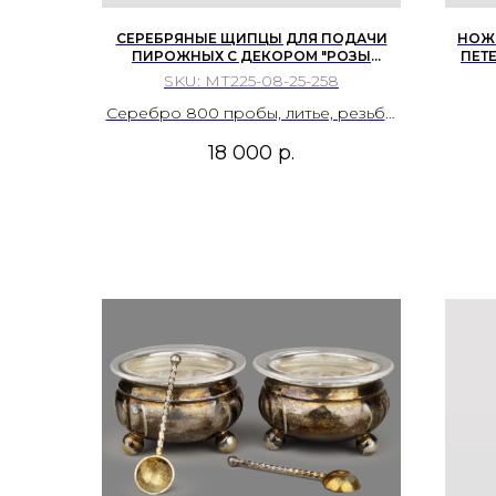
СЕРЕБРЯНЫЕ ЩИПЦЫ ДЛЯ ПОДАЧИ
НОЖ 
ПИРОЖНЫХ С ДЕКОРОМ "РОЗЫ
ПЕТ
ХИЛЬДЕСХАЙМА". ГЕРМАНИЯ, Г. ХАНАУ,
SKU:
МТ225-08-25-258
КЛЕЙМО МАСТЕРА АМД - MANS ADAM &
SOHN.
Серебро 800 пробы, литье, резьба,
гравировка.
18 000
р.