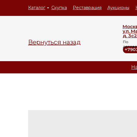
Каталог
Скупка
Реставрация
Аукционы
Моск
ул. М
д. 3с2
Вернуться назад
По
догов
+790
На