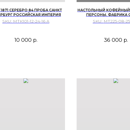
1871 СЕРЕБРО 84 ПРОБА САНКТ
НАСТОЛЬНЫЙ КОФЕЙНЫЙ 
ЕРБУРГ РОССИЙСКАЯ ИМПЕРИЯ
ПЕРСОНЫ. ФАБРИКА 
«АРГЕНТА», РОССИЯ, XXI В.
SKU:
МТК101-12-24-16 А
SKU:
МТ225-08-25
10 000
р.
36 000
р.