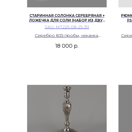
СТАРИННАЯ СОЛОНКА СЕРЕБРЯНАЯ +
РЮМК
ЛОЖЕЧКА ДЛЯ СОЛИ (НАБОР ИЗ ДВУХ
(I
ШТУК). ГЕРМАНИЯ, JAKOB GRIMMINGER
SKU:
МТ225-08-25-311
(ЯКОБ ГРИММИНГЕР), 1920-1930-Е ГГ.
Серебро 835 пробы, чеканка,
Сере
стеклянная вставка с гравировкой.
циф
18 000
р.
ч