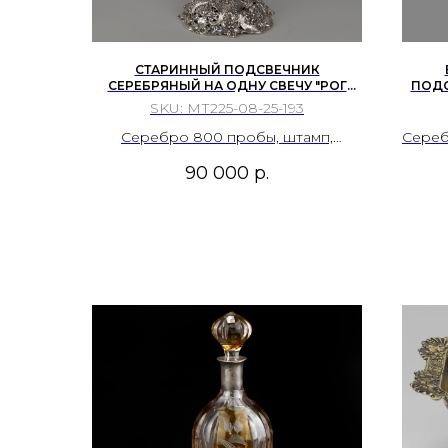
СТАРИННЫЙ ПОДСВЕЧНИК
СЕРЕБРЯНЫЙ НА ОДНУ СВЕЧУ "РОГ
ПОДС
ИЗОБИЛИЯ" В БАРОЧНОМ СТИЛЕ,
БЕРЛИН
SKU:
МТ225-08-25-193
CHRISTOPH WIDMANN (КРИСТОФ
ВИДМАНН), ГЕРМАНИЯ, ВТОРАЯ ТРЕТЬ
Серебро 800 пробы, штамп,
Сереб
20 ВЕКА.
чеканка, гравировка, выпиловка.
90 000
р.