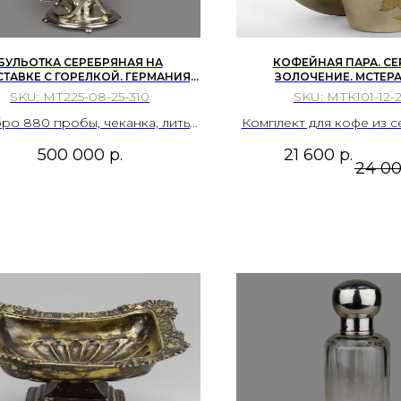
БУЛЬОТКА СЕРЕБРЯНАЯ НА
КОФЕЙНАЯ ПАРА. СЕ
ТАВКЕ С ГОРЕЛКОЙ. ГЕРМАНИЯ,
ЗОЛОЧЕНИЕ. МСТЕРА
, EUGEN MARCUS, 1900-1910-Е ГГ.
SKU:
МТ225-08-25-310
SKU:
МТК101-12-2
ро 880 пробы, чеканка, литье,
Комплект для кофе из с
гравировка.
пробы и с золоче
500 000
р.
21 600
р.
Художественная фабрик
24 0
СССР, 1973 год