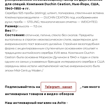
для специй. Компания Duchin Ceation, Нью-Йорк, США,
1940–1950-е гг.
Серебро 925 пробы (steling); штамп, полировка, стеклянная вставка.
Клейма:производителя — DUCHIN CEATION под изображением
руки; проба — STELING; технологическая отметка — WEIGHTED.
Размер:
высота — 11,5 см.
Вес
:171 г
Состояние:
отличное, патина, стекло без сколов. Предметы
выполнены в строгом неоклассическом стиле, характерном для
американского пост военного дизайна. Стройная вазоподобная
форма с акцентированным ступенчатым основанием отсылает к
традициям английского серебра XVIII века. Компания Duchin
Ceation была основана Морисом Дучином в 1940-х годах и стала
одним из самых узнаваемых брендов интерьерного серебра в США
середины века истали неотъемлемой частью американского быта
эпохи Mid-Centuy Moden./
Подписывайтесь на
Telegram - канал
, там много
антикварных товаров и видео-обзоров
Наш антикварный магазин на Avito -