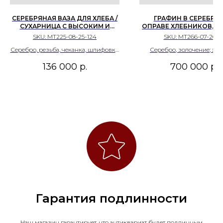
СЕРЕБРЯНАЯ ВАЗА ДЛЯ ХЛЕБА /
ГРАФИН В СЕРЕБРЯ
СУХАРНИЦА С ВЫСОКИМ И
ОПРАВЕ ХЛЕБНИКОВ, 19
БОГАТО УКРАШЕННЫМ БОРТОМ
ГОДЫ. МОДЕРН. РОС
SKU:
МТ225-08-25-124
SKU:
МТ266-07-26-3
И РУЧКОЙ В СТИЛЕ
МОСКВА
Серебро, резьба, чеканка, шлифовка,
Серебро, золочение; хру
"ХИЛЬДЕСХАЙМСКАЯ РОЗА".
ВЕНА. 1836Г.
монтировка, штамп с владельческим
гранение.
136 000
р.
700 000
р.
гербом Герцогства Буковины внутри
основания.
Гарантия подлинности
Наш магазин гарантирует, что антиквариат будет подлинным