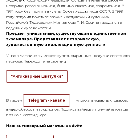
художник Российской Федерации. Основная тематика работ —
историко-революционная, былинно-сказочная, современная. В
1974 году был принят в члены Союза художников СССР. В 1999
году получил почётное звание «Заслуженный художник
Российской Федерации». Миниатюры П. И. Сосина находятся в
ведущих музеях России.
Предмет уникальный, существующий в единственном
экземпляре. Представляет историческую,
художественную и коллекционную ценность
У нас в магазине вы можете купить старинные шкатулки советского
периода. Переходите на страниц
"Антикварные шкатулки"
В нашем
Telegram - канале
много антикварных товаров,
видео-обзоров и аукционов. Подписывайтесь и получайте товары
прямо в мессенджере!
Наш антикварный магазин на Avito -