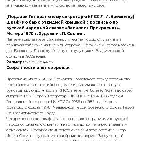
антикварном магазине множество интересных лотов.
[Подарок Генеральному секретарю КПСС Л. И. Брежневу]
Шкафчик-бар с откидной крышкой с росписью по
русской народной сказке «Василиса Прекрасная».
Мстера 1970 г. Художник П. Соснин.
Папье-маше, темпера, лак, металлические порошки. Латунная
памятная табличка на тыльной стороне шкафчика: «Преподнесено в
дар Брежневу Леониду Ильичу от трудящихся Владимирской
области в 1970е годы.
Размер:
32,5 х 23 х 44 см.
Сохранность очень хорошая.
Провенанс: из семьи Л.И. Брежнева - советского государственного,
политического и партийного деятеля, занимавшего высшую
руководящую должность в КПСС в течение 18 лет (с 1964 и до своей
смерти в 1982). Первый секретарь ЦК КПСС в 1964–1966 годах и
Генеральный секретарь ЦК КПСС с 1966 по 1982 год. Маршал
Советского Союза (1976). Четырежды Герой Советского Союза, Герой
Социалистического Труда.
Четыре плоскости шкафчика покрыты иллюстрациями к русской
народной сказке. Сюжетная живопись дополнена растительным
орнаментом и фрагментами текста сказки. Автор росписи -Пётр
Ильич Сосин — художник, гравёр, миниатюрист. Заслуженный