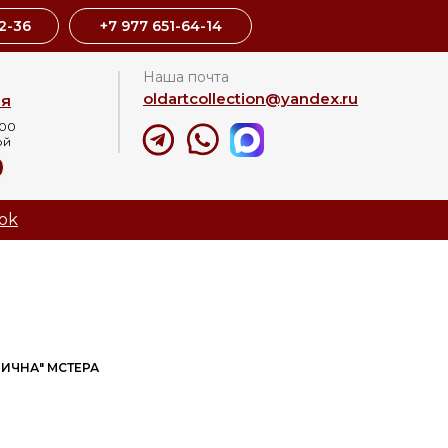
2-36
+7 977 651-64-14
Наша почта
oldartcollection@yandex.ru
ая
:00
ой
8
ok
ИЧНА" МСТЕРА