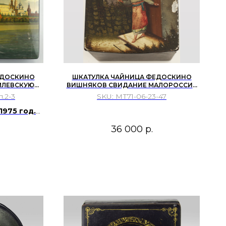
ЕДОСКИНО
ШКАТУЛКА ЧАЙНИЦА ФЕДОСКИНО
ЕМЛЕВСКУЮ
ВИШНЯКОВ СВИДАНИЕ МАЛОРОССИЯ
.
ХLХ ВЕК
.2-3
SKU:
МТ71-06-23-47
1975 год.
нов.
36 000
р.