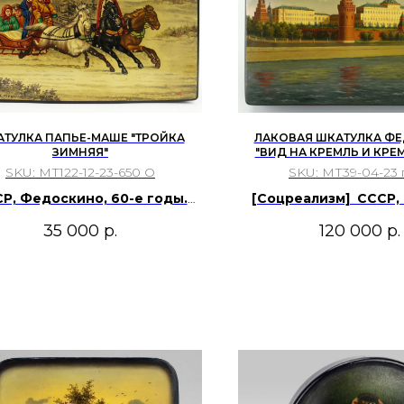
ТУЛКА ПАПЬЕ-МАШЕ "ТРОЙКА
ЛАКОВАЯ ШКАТУЛКА Ф
ЗИМНЯЯ"
"ВИД НА КРЕМЛЬ И КР
НАБЕРЕЖНУЮ"
SKU:
МТ122-12-23-650 О
SKU:
МТ39-04-23 п
Р, Федоскино, 60-е годы.
[Соцреализм] СССР, 
ор-исполнитель Налимов.
Автор Спиридо
35 000
р.
120 000
р.