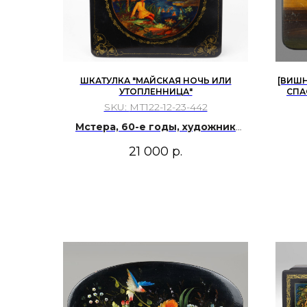
ШКАТУЛКА "МАЙСКАЯ НОЧЬ ИЛИ
[ВИШН
УТОПЛЕННИЦА"
СПА
SKU:
МТ122-12-23-442
Мстера, 60-е годы, художник
Лабутина.
21 000
р.