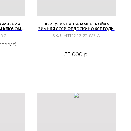
 ХРАНЕНИЯ
ШКАТУЛКА ПАПЬЕ МАШЕ ТРОЙКА
М КЛЮЧОМ.
ЗИМНЯЯ СССР ФЕДОСКИНО 60Е ГОДЫ
СИЙСКАЯ
6-2
SKU:
МТ122-12-23-659 О
НАЧАЛО XX
порода),
ёхгранно-
35 000
р.
ая) резьба,
 сталь,
.