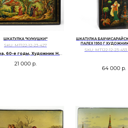
ШКАТУЛКА "КУМУШКИ"
ШКАТУЛКА БАХЧИСАРАЙС
ПАЛЕХ 1950 Г ХУДОЖНИК
SKU:
МТ122-12-23-427
SKU:
МТ122-12-23-45
а, 60-е годы, Художник Н.Н.
Волков
21 000
р.
64 000
р.