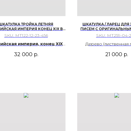
ШКАТУЛКА ТРОЙКА ЛЕТНЯЯ
ШКАТУЛКА / ЛАРЕЦ ДЛЯ
ИЙСКАЯ ИМПЕРИЯ КОНЕЦ XIX В
ПИСЕМ С ОРИГИНАЛЬНЫ
ОСКИНО ФАБРИКА ЛУКУТИНЫХ
СЕРГИЕВ ПОСАД, РОС
SKU:
МТ122-12-23-456
SKU:
МТ259-04-2
ИМПЕРИЯ, КОНЕЦ XIX – 
ВЕКА.
ийская империя, конец XIX,
Дерево (лиственная 
в. Федоскино, Фабрика
столярная работа, тр
32 000
р.
21 000
р.
Лукутиных.
выемчатая (геометрическ
тонировка, вощение,
монтирование