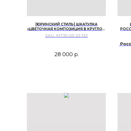
[ЮРИНСКИЙ СТИЛЬ] ШКАТУЛКА
«ЦВЕТОЧНАЯ КОМПОЗИЦИЯ В КРУГЛОМ
РОСС
МЕДАЛЬОНЕ», АВТОР ТОНКОВА,
ФЕД
SKU:
МТ35-03-23-133
МСТЁРА, ...
Росс
28 000
р.