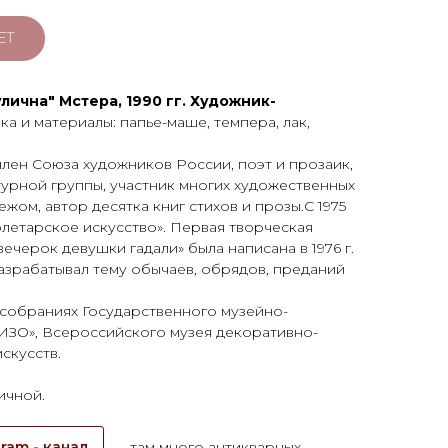
ЕТ
лична" Мстера, 1990 гг. Художник-
ка и материалы: папье-маше, темпера, лак,
член Союза художников России, поэт и прозаик,
урной группы, участник многих художественных
ежом, автор десятка книг стихов и прозы.С 1975
олетарское искусство». Первая творческая
ечерок девушки гадали» была написана в 1976 г.
разрабатывал тему обычаев, обрядов, преданий
 собраниях Государственного музейно-
ИЗО», Всероссийского музея декоративно-
скусств.
ичной.
ram - канал
, там много антикварных