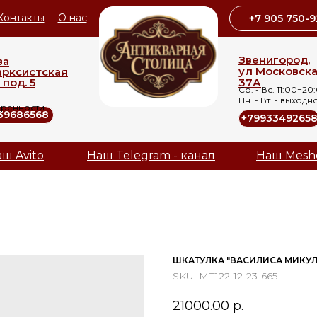
Контакты
О нас
+7 905 750-9
Звенигород,
ва
ул Московск
арксистская
 под. 5
37А
Ср. - Вс. 11:00−20
Пн. - Вт. - выходн
оренности
39686568
+7993349265
ш Avito
Наш Telegram - канал
Наш Mesh
ШКАТУЛКА "ВАСИЛИСА МИКУЛ
SKU:
МТ122-12-23-665
21000.00
р.