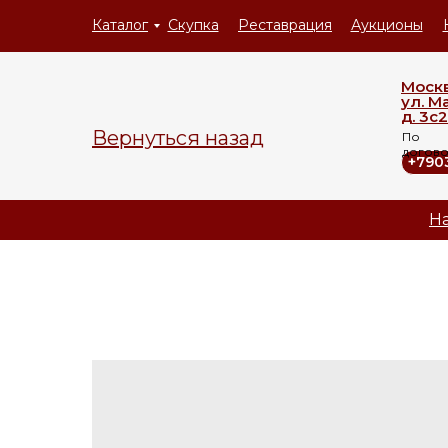
Каталог
Скупка
Реставрация
Аукционы
Моск
ул. М
д. 3с2
Вернуться назад
По
догов
+790
На