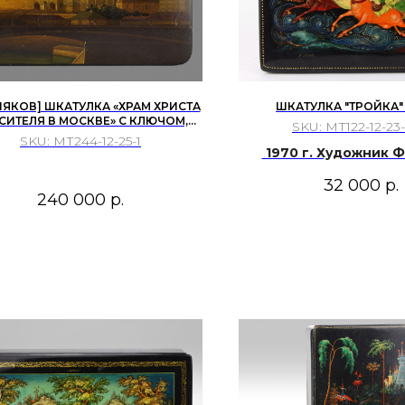
ЯКОВ] ШКАТУЛКА «ХРАМ ХРИСТА
ШКАТУЛКА "ТРОЙКА"
СИТЕЛЯ В МОСКВЕ» С КЛЮЧОМ,
SKU:
МТ122-12-23
ФАБРИКА В. О. ВИШНЯКОВА
SKU:
МТ244-12-25-1
1970 г. Художник Ф
32 000
р.
240 000
р.