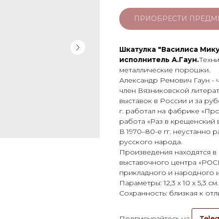
ПРИОБРЕСТИ ПРЕДМ
Шкатулка "Василиса Мику
исполнитель А.Гаун.
Техни
металлические порошки.
Александр Ремович Гаун - 
член Вязниковской литерат
выставок в России и за руб
г. работал на фабрике «Пр
работа «Раз в крещенский в
В 1970–80-е гг. неустанно 
русского народа.
Произведения находятся в
выставочного центра «РОС
прикладного и народного и
Параметры: 12,3 х 10 х 5,3 см.
Сохранность: близкая к отл
Подписывайтесь на
Teleg