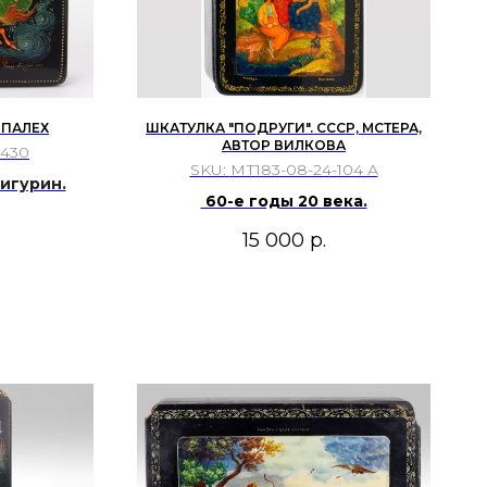
 ПАЛЕХ
ШКАТУЛКА "ПОДРУГИ". СССР, МСТЕРА,
АВТОР ВИЛКОВА
-430
SKU:
МТ183-08-24-104 А
игурин.
60-е годы 20 века.
15 000
р.