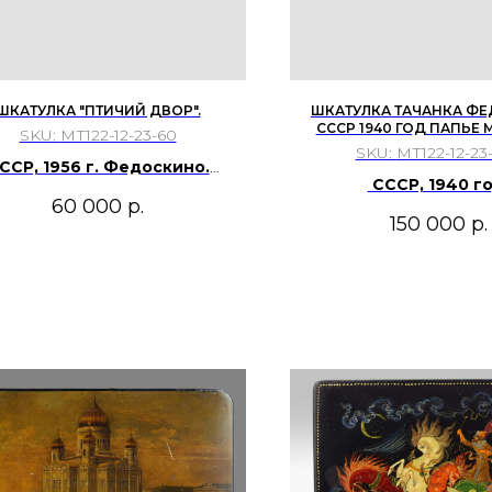
ШКАТУЛКА "ПТИЧИЙ ДВОР".
ШКАТУЛКА ТАЧАНКА Ф
СССР 1940 ГОД ПАПЬЕ 
SKU:
МТ122-12-23-60
РОСПИСЬ
SKU:
МТ122-12-23
ССР, 1956 г. Федоскино.
СССР, 1940 го
Ларишев Г.И.
60 000
р.
150 000
р.