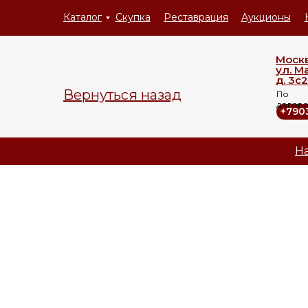
Каталог
Скупка
Реставрация
Аукционы
Моск
ул. М
д. 3с2
Вернуться назад
По
догов
+790
На