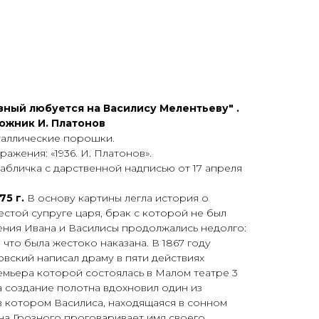
ЕТ
зный любуется на Василису Мелентьеву" .
ожник И. Платонов
еталлические порошки.
ажения: «1936. И. Платонов».
табличка с дарственной надписью от 17 апреля
75 г.
В основу картины легла история о
стой супруге царя, брак с которой не был
ния Ивана и Василисы продолжались недолго:
 что была жестоко наказана. В 1867 году
вский написал драму в пяти действиях
емьера которой состоялась в Малом театре 3
на создание полотна вдохновил один из
 в котором Василиса, находящаяся в сонном
ана Грозного проговаривает имя своего