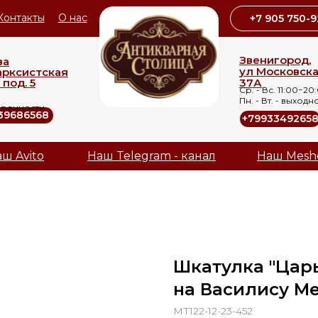
Контакты
О нас
+7 905 750-9
Звенигород,
ва
ул Московск
арксистская
 под. 5
37А
Ср. - Вс. 11:00−20
Пн. - Вт. - выходн
оренности
39686568
+7993349265
ш Avito
Наш Telegram - канал
Наш Mesh
Шкатулка "Цар
на Василису Ме
МТ122-12-23-452