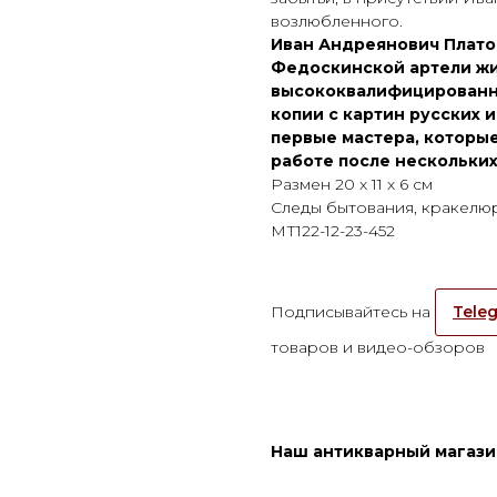
возлюбленного.
Иван Андреянович Платон
Федоскинской артели жи
высококвалифицированн
копии с картин русских 
первые мастера, которы
работе после нескольких 
Размен 20 х 11 х 6 см
Следы бытования, кракелюр
МТ122-12-23-452
Подписывайтесь на
Teleg
товаров и видео-обзоров
Наш антикварный магазин