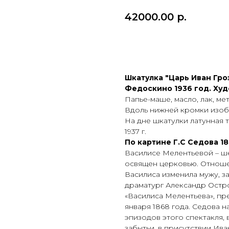
42000.00
р.
ПРИОБРЕСТИ ПРЕДМ
Шкатулка "Царь Иван Гро
Федоскино 1936 год. Худ
Папье-маше, масло, лак, м
Вдоль нижней кромки изобр
На дне шкатулки латунная 
1937 г.
По картине Г.С Седова 18
Василисе Мелентьевой – ше
освящен церковью. Отноше
Василиса изменила мужу, за
драматург Александр Остро
«Василиса Мелентьева», пр
января 1868 года. Седова 
эпизодов этого спектакля,
забытьи, в присутствии Ив