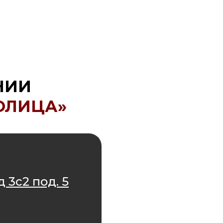
НИИ
ОЛИЦА»
 3с2 под. 5