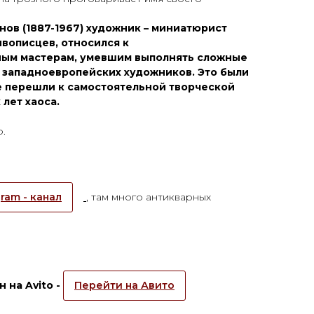
ов (1887-1967) художник – миниатюрист
вописцев, относился к
ым мастерам, умевшим выполнять сложные
и западноевропейских художников. Это были
е перешли к самостоятельной творческой
лет хаоса.
.
ram - канал
, там много антикварных
 на Avito -
Перейти на Авито