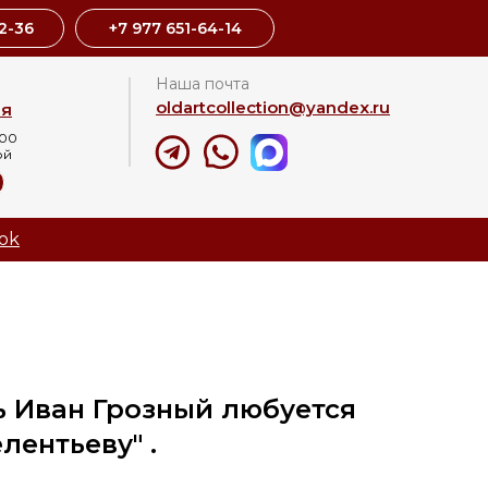
2-36
+7 977 651-64-14
Наша почта
oldartcollection@yandex.ru
ая
:00
ой
8
ok
ь Иван Грозный любуется
лентьеву" .