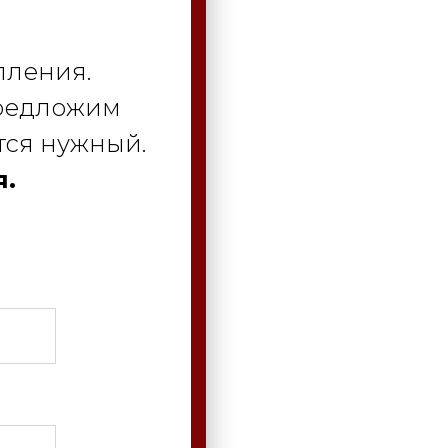
пления.
предложим
тся нужный.
я.