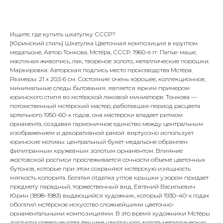
ПРИОБРЕСТИ ПРЕДМЕТ
Ищите, где купить шкатулку СССР?
[Юринский стиль] Шкатулка Цветочная композиция в круглом
медальоне, Автор Тонкова, Мстёра, СССР. 1960-е гг. Папье-маше,
масляная живопись, лак, твореное золото, металлические порошки.
Маркировка: Авторская подпись место производства Мстёра.
Размеры: 21 х 20,5 6 см. Состояние: очень хорошее, коллекционное,
минимальные следы бытования. является ярким примером
юринского стиля во мстёрской лаковой миниатюре. Тонкова —
потомственный мстёрский мастер, работавшая период расцвета
артельного 1950–60-х годов, она мастерски владеет ритмом
орнамента, создавая гармоничное единство между центральным
изображением и декоративной рамой. виртуозно использует
юринские мотивы: центральный букет медальоне обрамлен
филигранным кружевным золотым орнаментом. Влияние
жостовской росписи прослеживается сочности объеме цветочных
бутонов, которые при этом сохраняют мстёрскую изящность
мягкость колорита. Богатая отделка углов крышки узором придает
предмету парадный, торжественный вид. Евгений Васильевич
Юрин (1898–1983) выдающийся художник, который 1930–40-х годах
обогатил мстёрское искусство сложнейшими цветочно-
орнаментальными композициями. В это время художники Мстёры
достигли совершенства технике накладного золота металлических