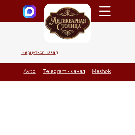
Вернуться назад
Avito
Telegram - канал
Meshok