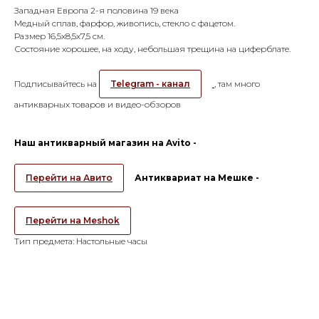
Западная Европа 2-я половина 19 века
Медный сплав, фарфор, живопись, стекло с фацетом.
Размер 16,5х8,5х7,5 см.
Состояние хорошее, на ходу, небольшая трещина на циферблате.
Подписывайтесь на
Telegram - канал
, там много
антикварных товаров и видео-обзоров
Наш антикварный магазин на Avito -
Перейти на Авито
Антиквариат на Мешке -
Перейти на Meshok
Тип предмета: Настольные часы