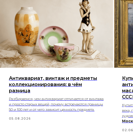
Антиквариат, винтаж и предметы
Куп
коллекционирования: в чём
ант
разница
мас
ССС
Разбираемся, чем антиквариат отличается от винтажа
и просто старых вещей, почему встречаются границы
Купит
50 и 100 лет и от чего зависит ценность предмета.
века,
худо
05.08.2026
Моск
02.0