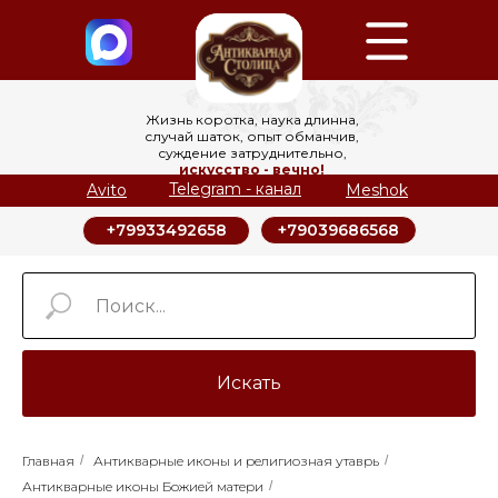
Жизнь коротка, наука длинна,
случай шаток, опыт обманчив,
суждение затруднительно,
искусство - вечно!
Telegram - канал
Avito
Meshok
+79039686568
+79933492658
Искать
Главная
/
Антикварные иконы и религиозная утаврь
/
Антикварные иконы Божией матери
/