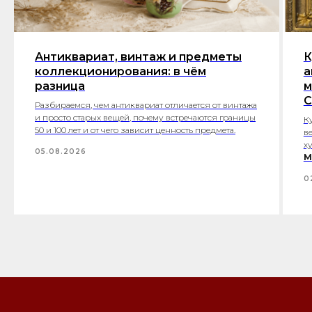
Антиквариат, винтаж и предметы
К
коллекционирования: в чём
а
разница
м
С
Разбираемся, чем антиквариат отличается от винтажа
и просто старых вещей, почему встречаются границы
К
50 и 100 лет и от чего зависит ценность предмета.
в
х
05.08.2026
М
0