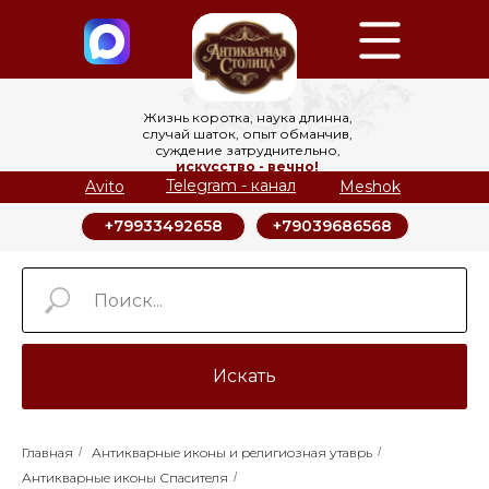
Жизнь коротка, наука длинна,
случай шаток, опыт обманчив,
суждение затруднительно,
искусство - вечно!
Telegram - канал
Avito
Meshok
+79039686568
+79933492658
Искать
Главная
/
Антикварные иконы и религиозная утаврь
/
Антикварные иконы Спасителя
/