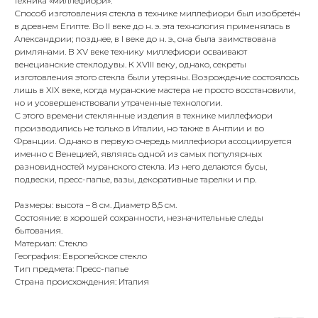
техника «миллефиори».
Способ изготовления стекла в технике миллефиори был изобретён
в древнем Египте. Во II веке до н. э. эта технология применялась в
Александрии; позднее, в I веке до н. э., она была заимствована
римлянами. В XV веке технику миллефиори осваивают
венецианские стеклодувы. К XVIII веку, однако, секреты
изготовления этого стекла были утеряны. Возрождение состоялось
лишь в XIX веке, когда муранские мастера не просто восстановили,
но и усовершенствовали утраченные технологии.
С этого времени стеклянные изделия в технике миллефиори
производились не только в Италии, но также в Англии и во
Франции. Однако в первую очередь миллефиори ассоциируется
именно с Венецией, являясь одной из самых популярных
разновидностей муранского стекла. Из него делаются бусы,
подвески, пресс-папье, вазы, декоративные тарелки и пр.
Размеры: высота – 8 см. Диаметр 8,5 см.
Состояние: в хорошей сохранности, незначительные следы
бытования.
Материал: Стекло
География: Европейское стекло
Тип предмета: Пресс-папье
Страна происхождения: Италия