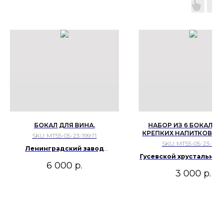
БОКАЛ ДЛЯ ВИНА.
НАБОР ИЗ 6 БОКАЛОВ
КРЕПКИХ НАПИТКОВ. АВ
SKU:
МТ55-05-23-199 П
И. РОГОВ
SKU:
МТ55-05-23-117 
Ленинградский завод
Гусевской хрустальный
художественного стекла
6 000
р.
СССР, 1960-1970 г
3 000
р.