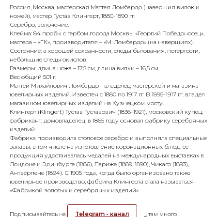
Россия, Москва, мастерская Маттея Ломбардо (навершия вилок и
ножей), мастер Густав Клингерт, 1880-1890 гг.
Серебро; золочение.
Клейма: 84 пробы с гербом города Москвы «Георгий Победоносец»,
мастера – «ГК», производителя – «М. Ломбардо» (на навершиях).
Состояние: в хорошей сохранности, следы бытования, потертости,
небольшие следы окислов.
Размеры: длина ножа – 17,5 см, длина вилки – 16,5 см.
Вес общий 501 г.
Маттей Михайлович Ломбардо - владелец мастерской и магазина
ювелирных изделий. Известен с 1880 по 1917 гг. В 1895-1917 гг. владел
магазином ювелирных изделий на Кузнецком мосту.
Клингерт (Klingert) Густав Густавович (1836-1921), московский купец,
фабрикант, домовладелец, в 1865 году основал фабрику серебряных
изделий.
Фабрика производила столовое серебро и выполняла специальные
заказы, в том числе на изготовление коронационных блюд; ее
продукция удостаивалась медалей на международных выставках в
Лондоне и Эдинбурге (1886), Париже (1889, 1890), Чикаго (1893),
Антверпене (1894). С 1905 года, когда было организовано также
ювелирное производство, фабрика Клингерта стала называться
«Фабрикой золотых и серебряных изделий».
Подписывайтесь на
Telegram - канал
, там много