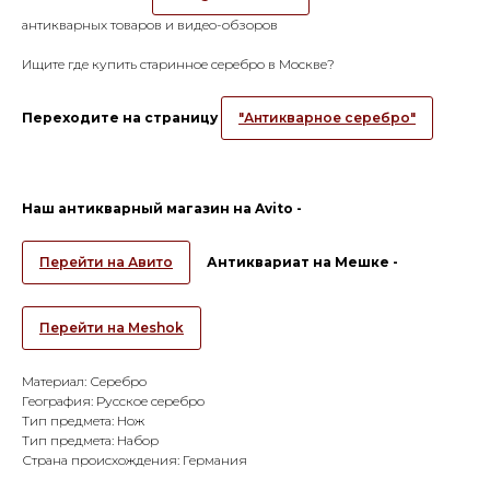
антикварных товаров и видео-обзоров
Ищите где купить старинное серебро в Москве?
Переходите на страницу
"Антикварное серебро"
Наш антикварный магазин на Avito -
Перейти на Авито
Антиквариат на Мешке -
Перейти на Meshok
Материал: Серебро
География: Русское серебро
Тип предмета: Нож
Тип предмета: Набор
Страна происхождения: Германия